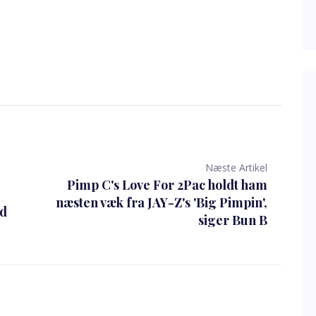
Næste Artikel
Pimp C's Love For 2Pac holdt ham
næsten væk fra JAY-Z's 'Big Pimpin',
ød
siger Bun B