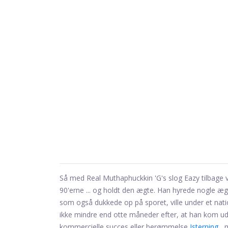
Så med Real Muthaphuckkin 'G's slog Eazy tilbage v
90'erne ... og holdt den ægte. Han hyrede nogle æ
som også dukkede op på sporet, ville under et nati
ikke mindre end otte måneder efter, at han kom ud 
kommercielle succes eller berømmelse
Isterning
, 