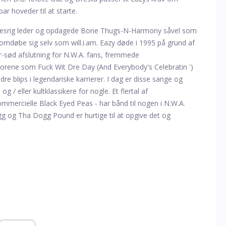
r hoveder til at starte.
uccesrig leder og opdagede Bone Thugs-N-Harmony såvel som
 omdøbe sig selv som will.i.am. Eazy døde i 1995 på grund af
er-sød afslutning for N.W.A. fans, fremmede
rene som Fuck Wit Dre Day (And Everybody's Celebratin ')
e blips i legendariske karrierer. I dag er disse sange og
 / eller kultklassikere for nogle. Et flertal af
mmercielle Black Eyed Peas - har bånd til nogen i N.W.A.
g og Tha Dogg Pound er hurtige til at opgive det og