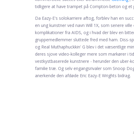
tidligere at have trampet på Compton-beton og et pa
Da Eazy-E's solokarriere aftog, forblev han en s
en ung kunstner ved navn Will 1X, som senere ville
komplikationer fra AIDS, og i hvad der blev en bitt
gruppemedlemmer sluttede fred med ham. Diss-spo
og Real Muthaphuckkin' G blev i det væsentlige mindr
deres sjove video-kolleger mere som markører i tid og
vestkystbaserede kunstnere - herunder den uber-ko
familie træ. Og selv engangsrivaler som Snoop Dog
anerkende den afdøde Eric Eazy-E Wrights bidrag.