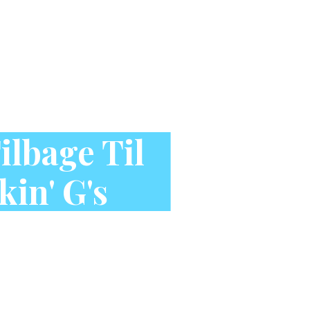
lbage Til
in' G's