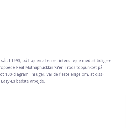
sår. I 1993, på højden af ​​en ret intens fejde med sit tidligere
roppede Real Muthaphuckkin 'G'er. Trods toppunktet på
 100-diagram i ni uger, var de fleste enige om, at diss-
r Eazy-Es bedste arbejde.