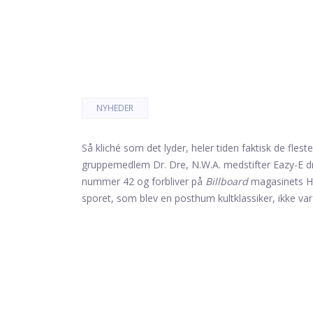
NYHEDER
Så kliché som det lyder, heler tiden faktisk de fleste 
gruppemedlem Dr. Dre, N.W.A. medstifter Eazy-E d
nummer 42 og forbliver på
Billboard
magasinets Hot
sporet, som blev en posthum kultklassiker, ikke va