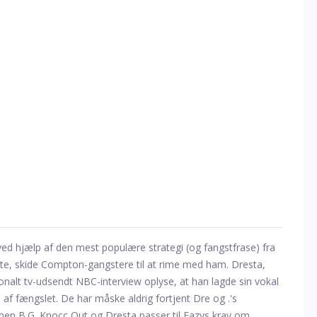
ed hjælp af den mest populære strategi (og fangstfrase) fra
gte, skide Compton-gangstere til at rime med ham. Dresta,
onalt tv-udsendt NBC-interview oplyse, at han lagde sin vokal
af fængslet. De har måske aldrig fortjent Dre og .'s
men B.G. Knocc Out og Dresta passer til Eazys krav om